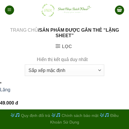
Bỏ
qua
nội
dung
TRANG CHỦ
/SẢN PHẨM ĐƯỢC GẮN THẺ “LẶNG
SHEET”
LỌC
Hiển thị kết quả duy nhất
Lặng
49.000
đ
Quy định đổi trả
Chính sách bảo mật
Điều
Khoản Sử Dụng