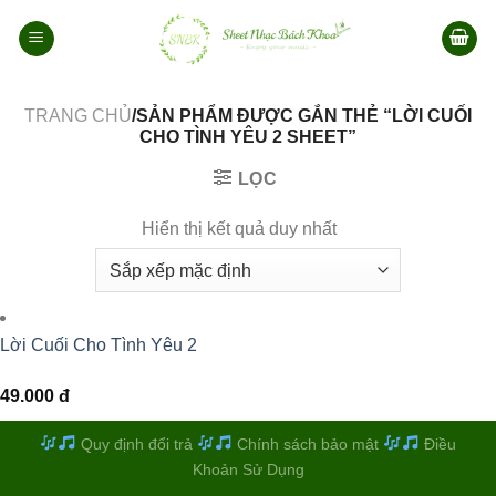
Bỏ
qua
nội
dung
TRANG CHỦ
/SẢN PHẨM ĐƯỢC GẮN THẺ “LỜI CUỐI
CHO TÌNH YÊU 2 SHEET”
LỌC
Hiển thị kết quả duy nhất
Lời Cuối Cho Tình Yêu 2
49.000
đ
Quy định đổi trả
Chính sách bảo mật
Điều
Khoản Sử Dụng