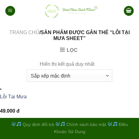
Bỏ
qua
nội
dung
TRANG CHỦ
/SẢN PHẨM ĐƯỢC GẮN THẺ “LỖI TẠI
MƯA SHEET”
LỌC
Hiển thị kết quả duy nhất
Lỗi Tại Mưa
49.000
đ
Quy định đổi trả
Chính sách bảo mật
Điều
Khoản Sử Dụng