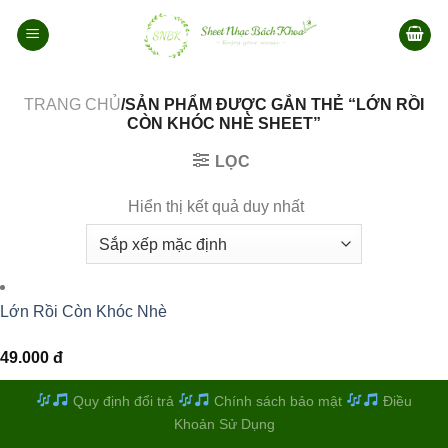
Bỏ
qua
nội
dung
TRANG CHỦ
/SẢN PHẨM ĐƯỢC GẮN THẺ “LỚN RỒI
CÒN KHÓC NHÈ SHEET”
LỌC
Hiển thị kết quả duy nhất
Lớn Rồi Còn Khóc Nhè
49.000
đ
Quy định đổi trả
Chính sách bảo mật
Điều
Khoản Sử Dụng