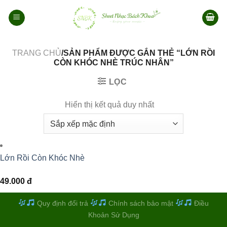
Bỏ
qua
nội
dung
TRANG CHỦ
/SẢN PHẨM ĐƯỢC GẮN THẺ “LỚN RỒI
CÒN KHÓC NHÈ TRÚC NHÂN”
LỌC
Hiển thị kết quả duy nhất
Lớn Rồi Còn Khóc Nhè
49.000
đ
Quy định đổi trả
Chính sách bảo mật
Điều
Khoản Sử Dụng