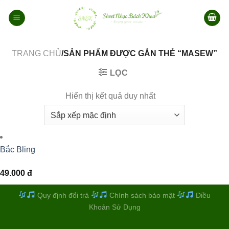
Bỏ
qua
nội
dung
TRANG CHỦ
/SẢN PHẨM ĐƯỢC GẮN THẺ “MASEW”
LỌC
Hiển thị kết quả duy nhất
Bắc Bling
49.000
đ
Quy định đổi trả
Chính sách bảo mật
Điều
Khoản Sử Dụng