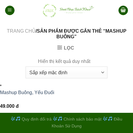
Bỏ
qua
nội
dung
TRANG CHỦ
/SẢN PHẨM ĐƯỢC GẮN THẺ “MASHUP
BUÔNG”
LỌC
Hiển thị kết quả duy nhất
Mashup Buông, Yếu Đuối
49.000
đ
Quy định đổi trả
Chính sách bảo mật
Điều
Khoản Sử Dụng