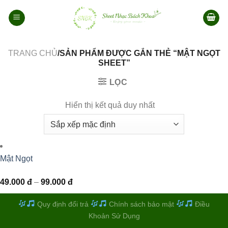
Bỏ
qua
nội
dung
TRANG CHỦ
/SẢN PHẨM ĐƯỢC GẮN THẺ “MẬT NGỌT
SHEET”
LỌC
Hiển thị kết quả duy nhất
Mật Ngọt
Khoảng
49.000
đ
–
99.000
đ
giá:
từ
49.000 đ
Quy định đổi trả
Chính sách bảo mật
Điều
đến
Khoản Sử Dụng
99.000 đ