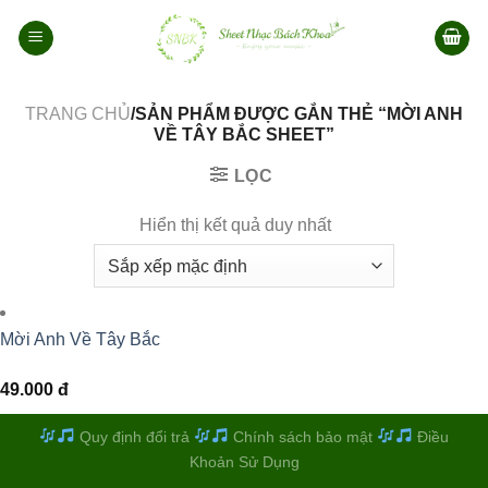
Bỏ
qua
nội
dung
TRANG CHỦ
/SẢN PHẨM ĐƯỢC GẮN THẺ “MỜI ANH
VỀ TÂY BẮC SHEET”
LỌC
Hiển thị kết quả duy nhất
Mời Anh Về Tây Bắc
49.000
đ
Quy định đổi trả
Chính sách bảo mật
Điều
Khoản Sử Dụng