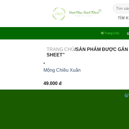
Bỏ
Tìm
qua
kiếm:
nội
TÌM 
dung
Trang Chủ
TRANG CHỦ
/SẢN PHẨM ĐƯỢC GẮN
SHEET”
Mộng Chiều Xuân
49.000
đ