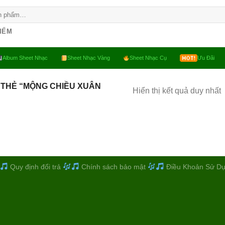
KIẾM
Album Sheet Nhạc
Sheet Nhạc Vàng
Sheet Nhạc Cụ
Ưu Đãi
 THẺ “MỘNG CHIỀU XUÂN
Hiển thị kết quả duy nhất
Quy định đổi trả
Chính sách bảo mật
Điều Khoản Sử D