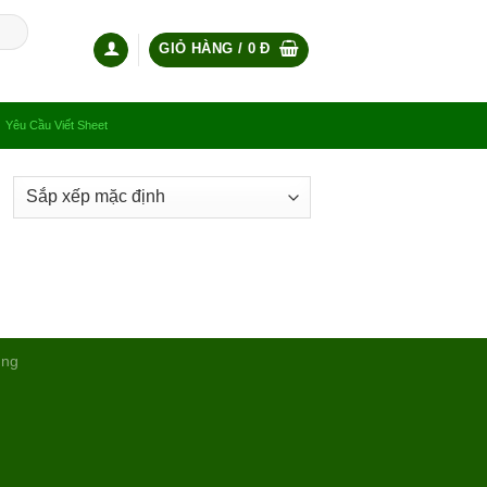
GIỎ HÀNG /
0
Đ
Yêu Cầu Viết Sheet
ụng