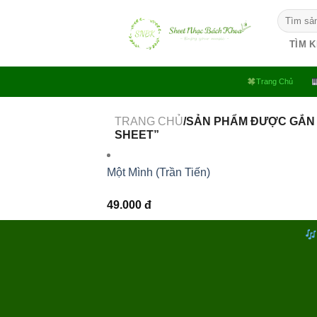
Bỏ
Tìm
qua
kiếm:
nội
TÌM 
dung
Trang Chủ
TRANG CHỦ
/SẢN PHẨM ĐƯỢC GẮN T
SHEET”
Một Mình (Trần Tiến)
49.000
đ