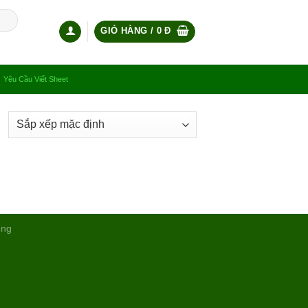
GIỎ HÀNG /
0
Đ
Yêu Cầu Viết Sheet
ụng