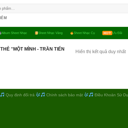
KIẾM
Album Sheet Nhạc
Sheet Nhạc Vàng
Sheet Nhạc Cụ
Ưu Đãi
HẺ “MỘT MÌNH - TRẦN TIẾN
Hiển thị kết quả duy nhất
Quy định đổi trả
Chính sách bảo mật
Điều Khoản Sử D