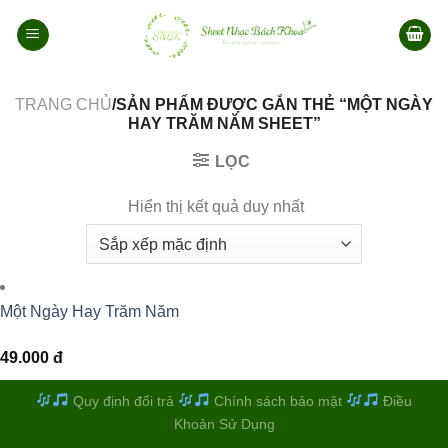
Bỏ
qua
nội
dung
TRANG CHỦ
/SẢN PHẨM ĐƯỢC GẮN THẺ “MỘT NGÀY
HAY TRĂM NĂM SHEET”
LỌC
Hiển thị kết quả duy nhất
Một Ngày Hay Trăm Năm
49.000
đ
Quy định đổi trả
Chính sách bảo mật
Điều
Khoản Sử Dụng