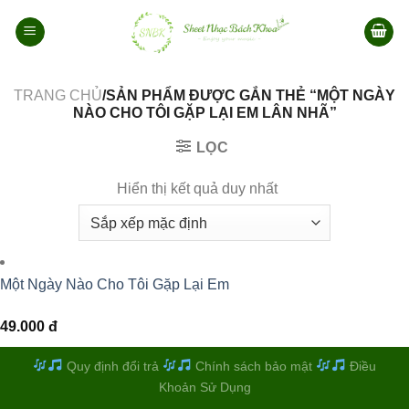
Bỏ
qua
nội
dung
TRANG CHỦ
/SẢN PHẨM ĐƯỢC GẮN THẺ “MỘT NGÀY
NÀO CHO TÔI GẶP LẠI EM LÂN NHÃ”
LỌC
Hiển thị kết quả duy nhất
Một Ngày Nào Cho Tôi Gặp Lại Em
49.000
đ
Quy định đổi trả
Chính sách bảo mật
Điều
Khoản Sử Dụng