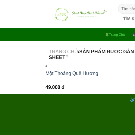
Bỏ
Tìm
qua
kiếm:
nội
TÌM 
dung
Trang Chủ
TRANG CHỦ
/SẢN PHẨM ĐƯỢC GẮN
SHEET”
Một Thoáng Quê Hương
49.000
đ