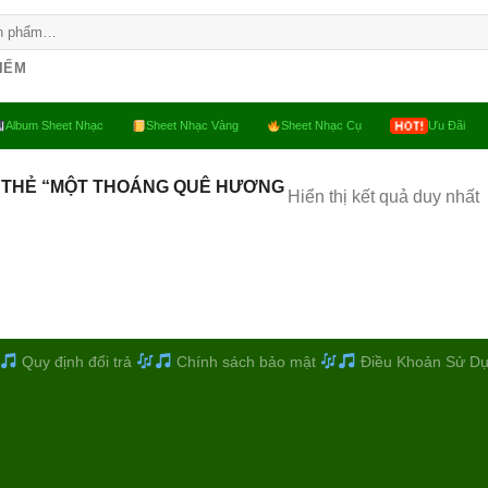
KIẾM
Album Sheet Nhạc
Sheet Nhạc Vàng
Sheet Nhạc Cụ
Ưu Đãi
 THẺ “MỘT THOÁNG QUÊ HƯƠNG
Hiển thị kết quả duy nhất
Quy định đổi trả
Chính sách bảo mật
Điều Khoản Sử D