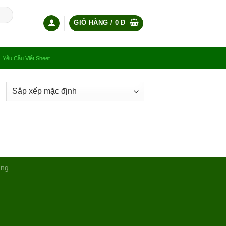
GIỎ HÀNG /
0
Đ
Yêu Cầu Viết Sheet
ụng