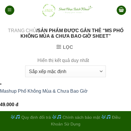
Bỏ
qua
nội
dung
TRANG CHỦ
/SẢN PHẨM ĐƯỢC GẮN THẺ “MS PHỐ
KHÔNG MÙA & CHƯA BAO GIỜ SHEET”
LỌC
Hiển thị kết quả duy nhất
Mashup Phố Không Mùa & Chưa Bao Giờ
49.000
đ
Quy định đổi trả
Chính sách bảo mật
Điều
Khoản Sử Dụng