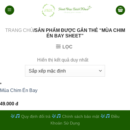
Bỏ
qua
nội
dung
TRANG CHỦ
/SẢN PHẨM ĐƯỢC GẮN THẺ “MÙA CHIM
ÉN BAY SHEET”
LỌC
Hiển thị kết quả duy nhất
Mùa Chim Én Bay
49.000
đ
Quy định đổi trả
Chính sách bảo mật
Điều
Khoản Sử Dụng