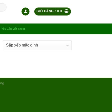
GIỎ HÀNG /
0
Đ
Yêu Cầu Viết Sheet
ụng