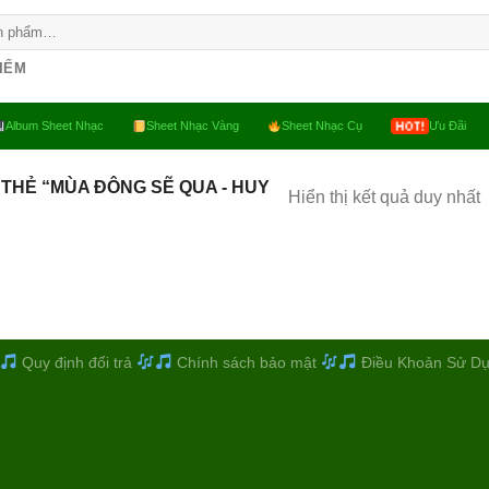
KIẾM
Album Sheet Nhạc
Sheet Nhạc Vàng
Sheet Nhạc Cụ
Ưu Đãi
THẺ “MÙA ĐÔNG SẼ QUA - HUY
Hiển thị kết quả duy nhất
Quy định đổi trả
Chính sách bảo mật
Điều Khoản Sử D