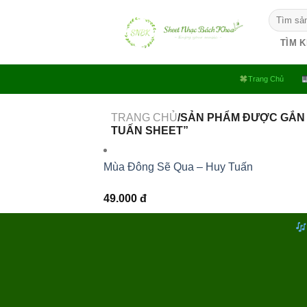
Bỏ
Tìm
qua
kiếm:
nội
TÌM 
dung
Trang Chủ
TRANG CHỦ
/SẢN PHẨM ĐƯỢC GẮN 
TUẤN SHEET”
Mùa Đông Sẽ Qua – Huy Tuấn
49.000
đ