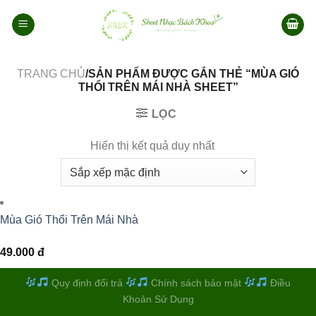
Bỏ
qua
nội
dung
TRANG CHỦ
/SẢN PHẨM ĐƯỢC GẮN THẺ “MÙA GIÓ
THỔI TRÊN MÁI NHÀ SHEET”
LỌC
Hiển thị kết quả duy nhất
Mùa Gió Thổi Trên Mái Nhà
49.000
đ
Quy định đổi trả
Chính sách bảo mật
Điều
Khoản Sử Dụng