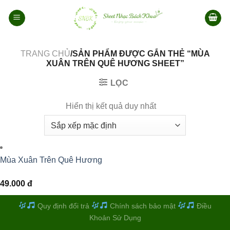
Bỏ
qua
nội
dung
TRANG CHỦ
/SẢN PHẨM ĐƯỢC GẮN THẺ “MÙA
XUÂN TRÊN QUÊ HƯƠNG SHEET”
LỌC
Hiển thị kết quả duy nhất
Mùa Xuân Trên Quê Hương
49.000
đ
Quy định đổi trả
Chính sách bảo mật
Điều
Khoản Sử Dụng