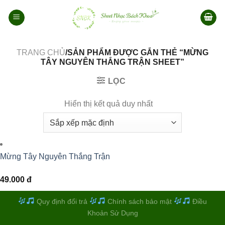
Bỏ
qua
nội
dung
TRANG CHỦ
/SẢN PHẨM ĐƯỢC GẮN THẺ “MỪNG
TÂY NGUYÊN THẮNG TRẬN SHEET”
LỌC
Hiển thị kết quả duy nhất
Mừng Tây Nguyên Thắng Trận
49.000
đ
Quy định đổi trả
Chính sách bảo mật
Điều
Khoản Sử Dụng