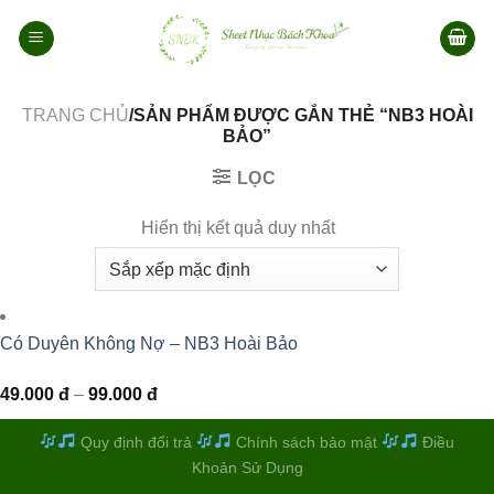
Bỏ
qua
nội
dung
TRANG CHỦ
/SẢN PHẨM ĐƯỢC GẮN THẺ “NB3 HOÀI
BẢO”
LỌC
Hiển thị kết quả duy nhất
Có Duyên Không Nợ – NB3 Hoài Bảo
Khoảng
49.000
đ
–
99.000
đ
giá:
từ
49.000 đ
Quy định đổi trả
Chính sách bảo mật
Điều
đến
Khoản Sử Dụng
99.000 đ