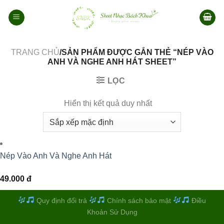
Bỏ
qua
nội
dung
TRANG CHỦ
/SẢN PHẨM ĐƯỢC GẮN THẺ “NÉP VÀO
ANH VÀ NGHE ANH HÁT SHEET”
LỌC
Hiển thị kết quả duy nhất
Nép Vào Anh Và Nghe Anh Hát
49.000
đ
Quy định đổi trả
Chính sách bảo mật
Điều
Khoản Sử Dụng