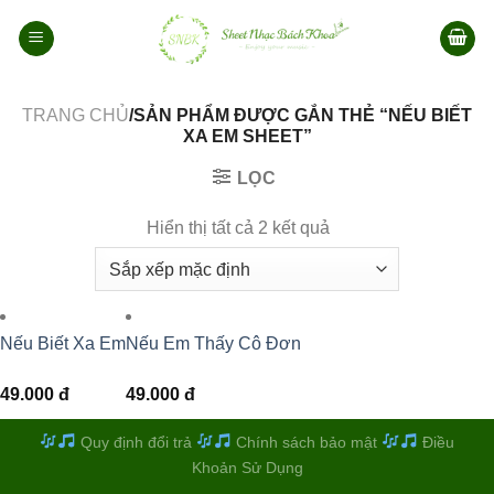
Bỏ
qua
nội
dung
TRANG CHỦ
/SẢN PHẨM ĐƯỢC GẮN THẺ “NẾU BIẾT
XA EM SHEET”
LỌC
Hiển thị tất cả 2 kết quả
Nếu Biết Xa Em
Nếu Em Thấy Cô Đơn
49.000
đ
49.000
đ
Quy định đổi trả
Chính sách bảo mật
Điều
Khoản Sử Dụng