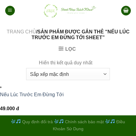
Bỏ
qua
nội
dung
TRANG CHỦ
/SẢN PHẨM ĐƯỢC GẮN THẺ “NẾU LÚC
TRƯỚC EM ĐỪNG TỚI SHEET”
LỌC
Hiển thị kết quả duy nhất
Nếu Lúc Trước Em Đừng Tới
49.000
đ
Quy định đổi trả
Chính sách bảo mật
Điều
Khoản Sử Dụng