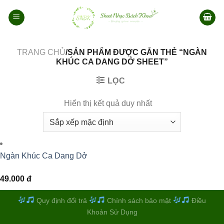
Bỏ
qua
nội
dung
TRANG CHỦ
/SẢN PHẨM ĐƯỢC GẮN THẺ “NGÀN
KHÚC CA DANG DỞ SHEET”
LỌC
Hiển thị kết quả duy nhất
Ngàn Khúc Ca Dang Dở
49.000
đ
Quy định đổi trả
Chính sách bảo mật
Điều
Khoản Sử Dụng