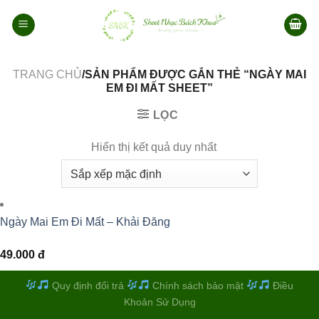
Bỏ
qua
nội
dung
TRANG CHỦ
/SẢN PHẨM ĐƯỢC GẮN THẺ “NGÀY MAI
EM ĐI MẤT SHEET”
LỌC
Hiển thị kết quả duy nhất
Ngày Mai Em Đi Mất – Khải Đăng
49.000
đ
Quy định đổi trả
Chính sách bảo mật
Điều
Khoản Sử Dụng