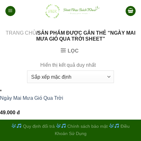
Bỏ
qua
nội
dung
TRANG CHỦ
/SẢN PHẨM ĐƯỢC GẮN THẺ “NGÀY MAI
MƯA GIÓ QUA TRỜI SHEET”
LỌC
Hiển thị kết quả duy nhất
Ngày Mai Mưa Gió Qua Trời
49.000
đ
Quy định đổi trả
Chính sách bảo mật
Điều
Khoản Sử Dụng