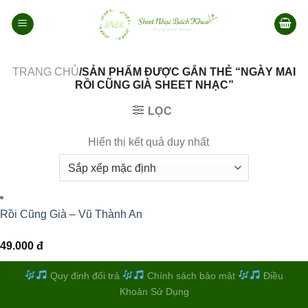
Bỏ
qua
nội
dung
TRANG CHỦ
/SẢN PHẨM ĐƯỢC GẮN THẺ “NGÀY MAI
RỒI CŨNG GIÀ SHEET NHẠC”
LỌC
Hiển thị kết quả duy nhất
Rồi Cũng Già – Vũ Thành An
49.000
đ
Quy định đổi trả
Chính sách bảo mật
Điều
Khoản Sử Dụng