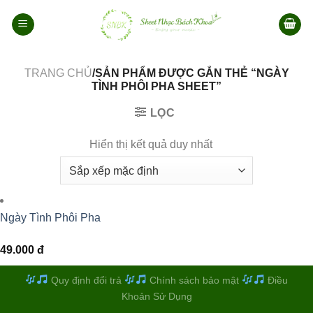
Bỏ
qua
nội
dung
TRANG CHỦ
/SẢN PHẨM ĐƯỢC GẮN THẺ “NGÀY
TÌNH PHÔI PHA SHEET”
LỌC
Hiển thị kết quả duy nhất
Ngày Tình Phôi Pha
49.000
đ
Quy định đổi trả
Chính sách bảo mật
Điều
Khoản Sử Dụng