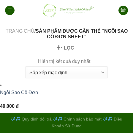
Bỏ
qua
nội
dung
TRANG CHỦ
/SẢN PHẨM ĐƯỢC GẮN THẺ “NGÔI SAO
CÔ ĐƠN SHEET”
LỌC
Hiển thị kết quả duy nhất
Ngôi Sao Cô Đơn
49.000
đ
Quy định đổi trả
Chính sách bảo mật
Điều
Khoản Sử Dụng