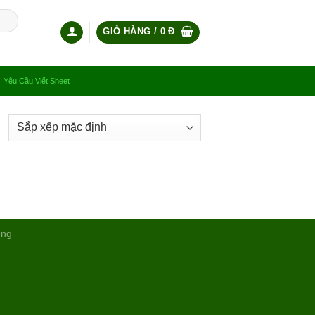
GIỎ HÀNG /
0
Đ
Yêu Cầu Viết Sheet
ụng