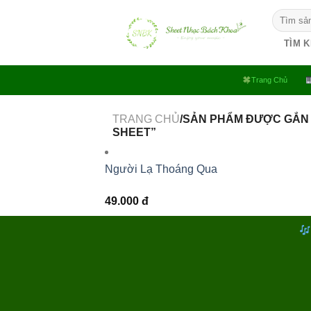
Bỏ
Tìm
qua
kiếm:
nội
TÌM 
dung
Trang Chủ
TRANG CHỦ
/SẢN PHẨM ĐƯỢC GẮN
SHEET”
Người Lạ Thoáng Qua
49.000
đ