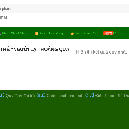
KIẾM
Album Sheet Nhạc
Sheet Nhạc Vàng
Sheet Nhạc Cụ
Ưu Đãi
 THẺ “NGƯỜI LẠ THOÁNG QUA
Hiển thị kết quả duy nhất
Quy định đổi trả
Chính sách bảo mật
Điều Khoản Sử D