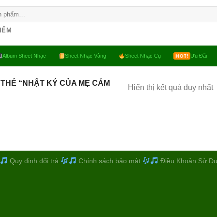
KIẾM
Album Sheet Nhạc
Sheet Nhạc Vàng
Sheet Nhạc Cụ
Ưu Đãi
THẺ “NHẬT KÝ CỦA MẸ CẢM
Hiển thị kết quả duy nhất
Quy định đổi trả
Chính sách bảo mật
Điều Khoản Sử D