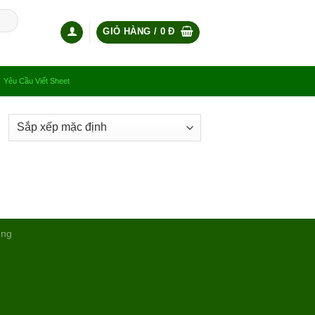
GIỎ HÀNG /
0
Đ
Yêu Cầu Viết Sheet
ụng