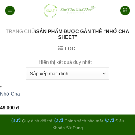
Bỏ
qua
nội
dung
TRANG CHỦ
/SẢN PHẨM ĐƯỢC GẮN THẺ “NHỚ CHA
SHEET”
LỌC
Hiển thị kết quả duy nhất
Nhớ Cha
49.000
đ
Quy định đổi trả
Chính sách bảo mật
Điều
Khoản Sử Dụng