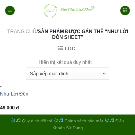
Bỏ
qua
nội
dung
TRANG CHỦ
/SẢN PHẨM ĐƯỢC GẮN THẺ “NHƯ LỜI
ĐỒN SHEET”
LỌC
Hiển thị kết quả duy nhất
Như Lời Đồn
49.000
đ
Quy định đổi trả
Chính sách bảo mật
Điều
Khoản Sử Dụng