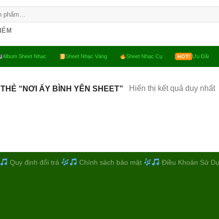
KIẾM
Album Sheet Nhạc
Sheet Nhạc Vàng
Sheet Nhạc Cụ
Ưu Đãi
Hiển thị kết quả duy nhất
THẺ “NƠI ẤY BÌNH YÊN SHEET”
Quy định đổi trả
Chính sách bảo mật
Điều Khoản Sử D