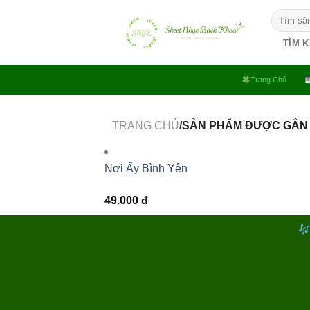
Bỏ
Tìm
qua
kiếm:
nội
TÌM 
dung
Trang Chủ
TRANG CHỦ
/SẢN PHẨM ĐƯỢC GẮN 
Nơi Ấy Bình Yên
49.000
đ