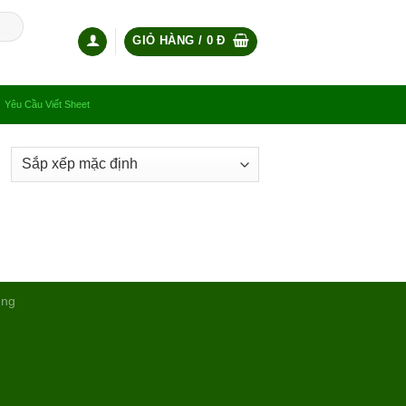
GIỎ HÀNG /
0
Đ
Yêu Cầu Viết Sheet
ụng