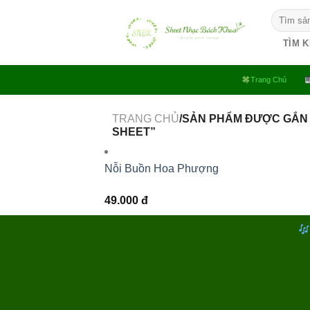
Bỏ
Tìm
qua
kiếm:
nội
TÌM 
dung
Trang Chủ
TRANG CHỦ
/SẢN PHẨM ĐƯỢC GẮN
SHEET”
Nỗi Buồn Hoa Phượng
49.000
đ