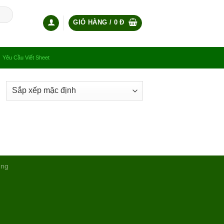
GIỎ HÀNG /
0
Đ
Yêu Cầu Viết Sheet
ụng