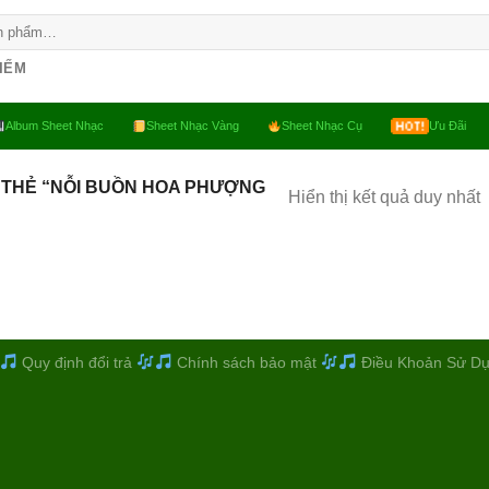
KIẾM
Album Sheet Nhạc
Sheet Nhạc Vàng
Sheet Nhạc Cụ
Ưu Đãi
 THẺ “NỖI BUỒN HOA PHƯỢNG
Hiển thị kết quả duy nhất
Quy định đổi trả
Chính sách bảo mật
Điều Khoản Sử D