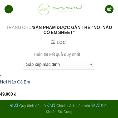
Bỏ
qua
nội
dung
TRANG CHỦ
/SẢN PHẨM ĐƯỢC GẮN THẺ “NƠI NÀO
CÓ EM SHEET”
LỌC
Hiển thị kết quả duy nhất
Nơi Nào Có Em
49.000
đ
Quy định đổi trả
Chính sách bảo mật
Điều
Khoản Sử Dụng