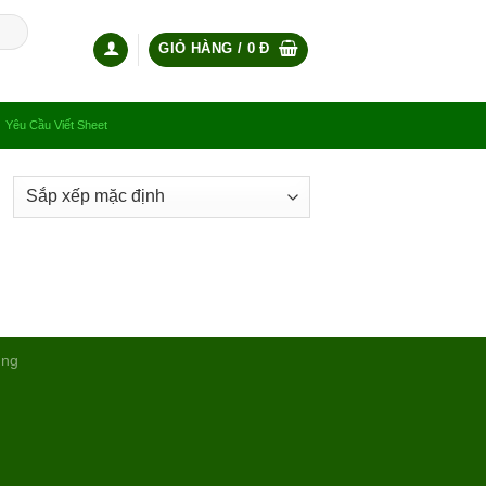
GIỎ HÀNG /
0
Đ
Yêu Cầu Viết Sheet
ụng