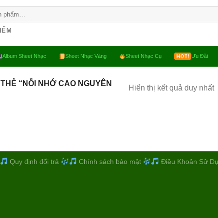
KIẾM
Album Sheet Nhạc
Sheet Nhạc Vàng
Sheet Nhạc Cụ
Ưu Đãi
 THẺ “NỖI NHỚ CAO NGUYÊN
Hiển thị kết quả duy nhất
Quy định đổi trả
Chính sách bảo mật
Điều Khoản Sử D