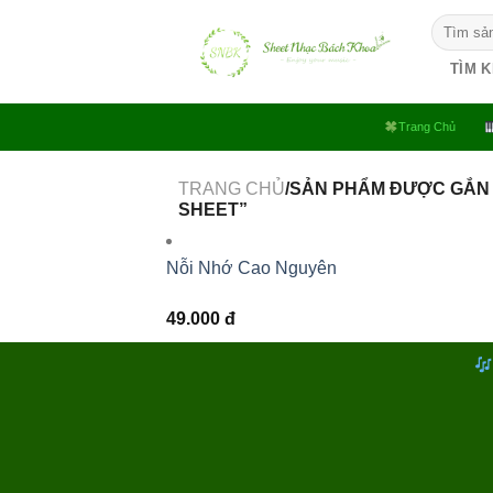
Bỏ
Tìm
qua
kiếm:
nội
TÌM 
dung
Trang Chủ
TRANG CHỦ
/SẢN PHẨM ĐƯỢC GẮN
SHEET”
Nỗi Nhớ Cao Nguyên
49.000
đ