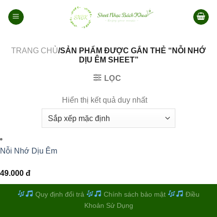
Bỏ
qua
nội
dung
TRANG CHỦ
/SẢN PHẨM ĐƯỢC GẮN THẺ “NỖI NHỚ
DỊU ÊM SHEET”
LỌC
Hiển thị kết quả duy nhất
Nỗi Nhớ Dịu Êm
49.000
đ
Quy định đổi trả
Chính sách bảo mật
Điều
Khoản Sử Dụng