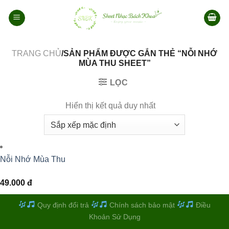
Bỏ
qua
nội
dung
TRANG CHỦ
/SẢN PHẨM ĐƯỢC GẮN THẺ “NỖI NHỚ
MÙA THU SHEET”
LỌC
Hiển thị kết quả duy nhất
Nỗi Nhớ Mùa Thu
49.000
đ
Quy định đổi trả
Chính sách bảo mật
Điều
Khoản Sử Dụng