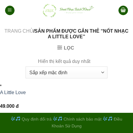
Bỏ
qua
nội
dung
TRANG CHỦ
/SẢN PHẨM ĐƯỢC GẮN THẺ “NỐT NHẠC
A LITTLE LOVE”
LỌC
Hiển thị kết quả duy nhất
A Little Love
49.000
đ
Quy định đổi trả
Chính sách bảo mật
Điều
Khoản Sử Dụng