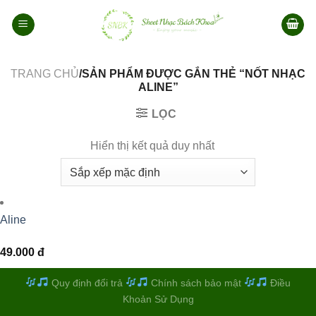
Bỏ
qua
nội
dung
TRANG CHỦ
/SẢN PHẨM ĐƯỢC GẮN THẺ “NỐT NHẠC
ALINE”
LỌC
Hiển thị kết quả duy nhất
Aline
49.000
đ
Quy định đổi trả
Chính sách bảo mật
Điều
Khoản Sử Dụng