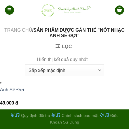
Bỏ
qua
nội
dung
TRANG CHỦ
/SẢN PHẨM ĐƯỢC GẮN THẺ “NỐT NHẠC
ANH SẼ ĐỢI”
LỌC
Hiển thị kết quả duy nhất
Anh Sẽ Đợi
49.000
đ
Quy định đổi trả
Chính sách bảo mật
Điều
Khoản Sử Dụng