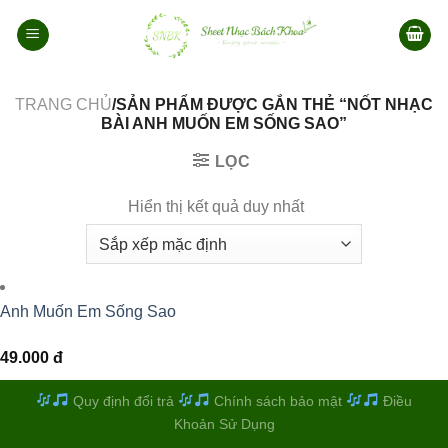
Bỏ
qua
nội
dung
TRANG CHỦ
/SẢN PHẨM ĐƯỢC GẮN THẺ “NỐT NHẠC
BÀI ANH MUỐN EM SỐNG SAO”
LỌC
Hiển thị kết quả duy nhất
Anh Muốn Em Sống Sao
49.000
đ
Quy định đổi trả
Chính sách bảo mật
Điều
Khoản Sử Dụng