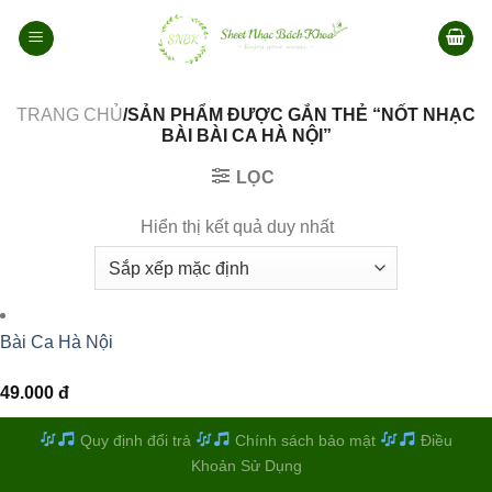
Bỏ
qua
nội
dung
TRANG CHỦ
/SẢN PHẨM ĐƯỢC GẮN THẺ “NỐT NHẠC
BÀI BÀI CA HÀ NỘI”
LỌC
Hiển thị kết quả duy nhất
Bài Ca Hà Nội
49.000
đ
Quy định đổi trả
Chính sách bảo mật
Điều
Khoản Sử Dụng