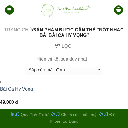
Bỏ
qua
nội
dung
TRANG CHỦ
/SẢN PHẨM ĐƯỢC GẮN THẺ “NỐT NHẠC
BÀI BÀI CA HY VỌNG”
LỌC
Hiển thị kết quả duy nhất
Bài Ca Hy Vọng
49.000
đ
Quy định đổi trả
Chính sách bảo mật
Điều
Khoản Sử Dụng