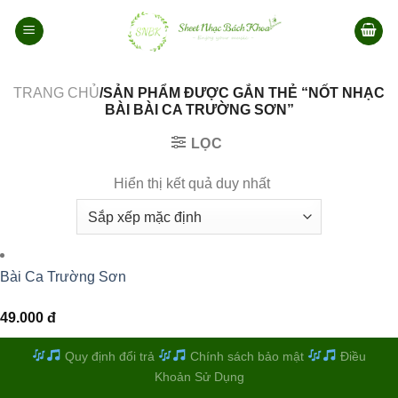
Bỏ
qua
nội
dung
TRANG CHỦ
/SẢN PHẨM ĐƯỢC GẮN THẺ “NỐT NHẠC
BÀI BÀI CA TRƯỜNG SƠN”
LỌC
Hiển thị kết quả duy nhất
Bài Ca Trường Sơn
49.000
đ
Quy định đổi trả
Chính sách bảo mật
Điều
Khoản Sử Dụng