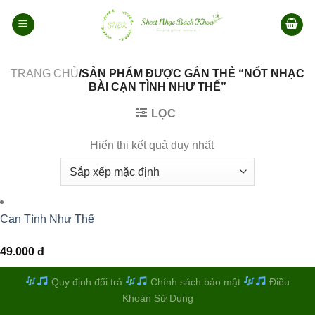
Bỏ
qua
nội
dung
TRANG CHỦ
/SẢN PHẨM ĐƯỢC GẮN THẺ “NỐT NHẠC
BÀI CẠN TÌNH NHƯ THẾ”
LỌC
Hiển thị kết quả duy nhất
Cạn Tình Như Thế
49.000
đ
Quy định đổi trả
Chính sách bảo mật
Điều
Khoản Sử Dụng