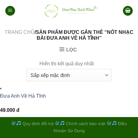
Bỏ
qua
nội
dung
TRANG CHỦ
/SẢN PHẨM ĐƯỢC GẮN THẺ “NỐT NHẠC
BÀI ĐƯA ANH VỀ HÀ TĨNH”
LỌC
Hiển thị kết quả duy nhất
Đưa Anh Về Hà Tĩnh
49.000
đ
Quy định đổi trả
Chính sách bảo mật
Điều
Khoản Sử Dụng