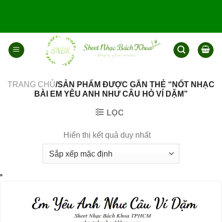
Bỏ
qua
nội
dung
TRANG CHỦ
/SẢN PHẨM ĐƯỢC GẮN THẺ “NỐT NHẠC
BÀI EM YÊU ANH NHƯ CÂU HÒ VÍ DẶM”
LỌC
Hiển thị kết quả duy nhất